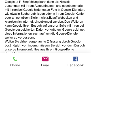
Google „+1“-Empfehlung kann dann als Hinweis
zusammen mit Ihrem Accountnamen und gegebenenfalls
mit Ihrem bei Google hinterlegten Foto in Google-Diensten,
wie etwa in Suchergebnissen oder in Ihrem Google-Konto
oder an sonstigen Stellen, wie z.B. auf Webseiten und
Anzeigen im Internet, eingeblendet werden. Des Weiteren
kann Google Ihren Besuch auf unserer Seite mit Ihren bei
Google gespeicherten Daten verknüpfen. Google zeichnet
diese Informationen auch auf, um die Google-Dienste
weiter zu verbessern.
Wollen Sie daher vorgenannte Erfassung durch Google
bestmöglich verhindern, müssen Sie sich vor dem Besuch
unseres Internetauftrittes aus Ihrem Google-Konto
abmelden.
Die Datenschutzhinweise von Google zur „+1“-
Schaltfläche mit allen weiteren Informationen zur
Phone
Email
Facebook
Erfassung, Weitergabe und Nutzung von Daten durch
Google, zu Ihren diesbezüglichen Rechten sowie zu Ihren
Profileinstellungsmöglichkeiten können Sie hier
abrufen:
https://developers.google.com/+/web/buttons-
policy
Einsatz von facebook-Komponenten
Wir setzen auf unserer Seite Komponenten des Anbieters
facebook.com ein. Facebook ist ein Service der facebook
Inc., 1601 S. California Ave, Palo Alto, CA 94304, USA.
Bei jedem einzelnen Abruf unserer Webseite, die mit einer
solchen Komponente ausgestattet ist, veranlasst diese
Komponente, dass der von Ihnen verwendete Browser
eine entsprechende Darstellung der Komponente von
facebook herunterlädt. Durch diesen Vorgang wird
facebook darüber in Kenntnis gesetzt, welche konkrete