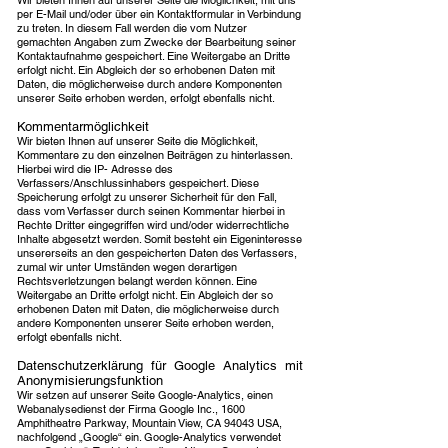
Wir bieten Ihnen auf unserer Seite die Möglichkeit, mit uns
per E-Mail und/oder über ein Kontaktformular in Verbindung
zu treten. In diesem Fall werden die vom Nutzer
gemachten Angaben zum Zwecke der Bearbeitung seiner
Kontaktaufnahme gespeichert. Eine Weitergabe an Dritte
erfolgt nicht. Ein Abgleich der so erhobenen Daten mit
Daten, die möglicherweise durch andere Komponenten
unserer Seite erhoben werden, erfolgt ebenfalls nicht.
Kommentarmöglichkeit
Wir bieten Ihnen auf unserer Seite die Möglichkeit,
Kommentare zu den einzelnen Beiträgen zu hinterlassen.
Hierbei wird die IP- Adresse des
Verfassers/Anschlussinhabers gespeichert. Diese
Speicherung erfolgt zu unserer Sicherheit für den Fall,
dass vom Verfasser durch seinen Kommentar hierbei in
Rechte Dritter eingegriffen wird und/oder widerrechtliche
Inhalte abgesetzt werden. Somit besteht ein Eigeninteresse
unsererseits an den gespeicherten Daten des Verfassers,
zumal wir unter Umständen wegen derartigen
Rechtsverletzungen belangt werden können. Eine
Weitergabe an Dritte erfolgt nicht. Ein Abgleich der so
erhobenen Daten mit Daten, die möglicherweise durch
andere Komponenten unserer Seite erhoben werden,
erfolgt ebenfalls nicht.
Datenschutzerklärung für Google Analytics mit
Anonymisierungsfunktion
Wir setzen auf unserer Seite Google-Analytics, einen
Webanalysedienst der Firma Google Inc., 1600
Amphitheatre Parkway, Mountain View, CA 94043 USA,
nachfolgend „Google“ ein. Google-Analytics verwendet