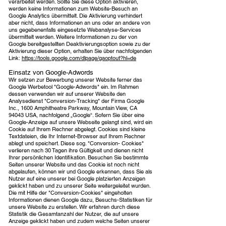
verarbeitet werden. Sollte Sie diese Option aktivieren,
werden keine Informationen zum Website-Besuch an
Google Analytics übermittelt. Die Aktivierung verhindert
aber nicht, dass Informationen an uns oder an andere von
uns gegebenenfalls eingesetzte Webanalyse-Services
übermittelt werden. Weitere Informationen zu der von
Google bereitgestellten Deaktivierungsoption sowie zu der
Aktivierung dieser Option, erhalten Sie über nachfolgenden
Link:
https://tools.google.com/dlpage/gaoptout?hl=de
Einsatz von Google-Adwords
Wir setzen zur Bewerbung unserer Website ferner das
Google Werbetool "Google-Adwords" ein. Im Rahmen
dessen verwenden wir auf unserer Website den
Analysedienst "Conversion-Tracking" der Firma Google
Inc., 1600 Amphitheatre Parkway, Mountain View, CA
94043 USA, nachfolgend „Google“. Sofern Sie über eine
Google-Anzeige auf unsere Webseite gelangt sind, wird ein
Cookie auf Ihrem Rechner abgelegt. Cookies sind kleine
Textdateien, die Ihr Internet-Browser auf Ihrem Rechner
ablegt und speichert. Diese sog. "Conversion- Cookies"
verlieren nach 30 Tagen ihre Gültigkeit und dienen nicht
Ihrer persönlichen Identifikation. Besuchen Sie bestimmte
Seiten unserer Website und das Cookie ist noch nicht
abgelaufen, können wir und Google erkennen, dass Sie als
Nutzer auf eine unserer bei Google platzierten Anzeigen
geklickt haben und zu unserer Seite weitergeleitet wurden.
Die mit Hilfe der "Conversion-Cookies" eingeholten
Informationen dienen Google dazu, Besuchs-Statistiken für
unsere Website zu erstellen. Wir erfahren durch diese
Statistik die Gesamtanzahl der Nutzer, die auf unsere
Anzeige geklickt haben und zudem welche Seiten unserer