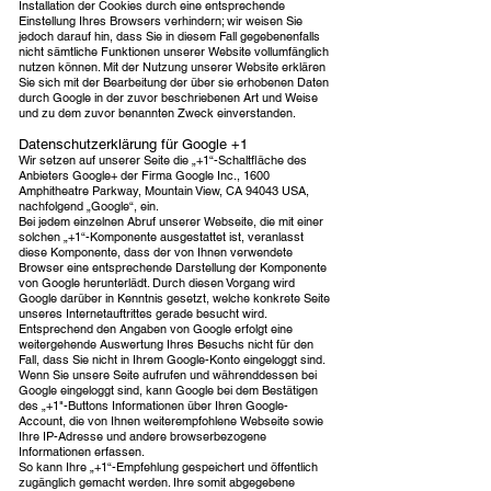
Installation der Cookies durch eine entsprechende
Einstellung Ihres Browsers verhindern; wir weisen Sie
jedoch darauf hin, dass Sie in diesem Fall gegebenenfalls
nicht sämtliche Funktionen unserer Website vollumfänglich
nutzen können. Mit der Nutzung unserer Website erklären
Sie sich mit der Bearbeitung der über sie erhobenen Daten
durch Google in der zuvor beschriebenen Art und Weise
und zu dem zuvor benannten Zweck einverstanden.
Datenschutzerklärung für Google +1
Wir setzen auf unserer Seite die „+1“-Schaltfläche des
Anbieters Google+ der Firma Google Inc., 1600
Amphitheatre Parkway, Mountain View, CA 94043 USA,
nachfolgend „Google“, ein.
Bei jedem einzelnen Abruf unserer Webseite, die mit einer
solchen „+1“-Komponente ausgestattet ist, veranlasst
diese Komponente, dass der von Ihnen verwendete
Browser eine entsprechende Darstellung der Komponente
von Google herunterlädt. Durch diesen Vorgang wird
Google darüber in Kenntnis gesetzt, welche konkrete Seite
unseres Internetauftrittes gerade besucht wird.
Entsprechend den Angaben von Google erfolgt eine
weitergehende Auswertung Ihres Besuchs nicht für den
Fall, dass Sie nicht in Ihrem Google-Konto eingeloggt sind.
Wenn Sie unsere Seite aufrufen und währenddessen bei
Google eingeloggt sind, kann Google bei dem Bestätigen
des „+1"-Buttons Informationen über Ihren Google-
Account, die von Ihnen weiterempfohlene Webseite sowie
Ihre IP-Adresse und andere browserbezogene
Informationen erfassen.
So kann Ihre „+1“-Empfehlung gespeichert und öffentlich
zugänglich gemacht werden. Ihre somit abgegebene