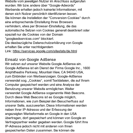
Website vom jeweiligen Nutzer im Anschluss aufgerufen
wurden. Wir bzw. andere über "Google-Adwords"
Werbende erhalten jedoch keinerlei Informationen, mit
denen sich Nutzer persönlich identifizieren lassen.
Sie können die Installation der "Conversion-Cookies" durch
eine entsprechende Einstellung Ihres Browsers
verhindern, etwa per Browser-Einstellung, die das
automatische Setzen von Cookies generell deaktiviert oder
speziell nur die Cookies von der Domain
"googleadservices.com“ blockiert.
Die diesbezügliche Datenschutzerklärung von Google
erhalten Sie unter nachfolgendem
Link:
https://services.google.com/sitestats/de.html
Einsatz von Google AdSense
Wir setzen auf unserer Website Google AdSense ein.
Google AdSense ist ein Dienst der Firma Google Inc., 1600
Amphitheatre Parkway, Mountain View, CA 94043 USA,
zum Einbinden von Werbeanzeigen. Google-AdSense
verwendet sog. „Cookies“, somit Textdateien, die auf Ihrem
Computer gespeichert werden und eine Analyse der
Benutzung unserer Website ermöglichen. Weiter
verwendet Google AdSense sogenannte Web Beacons.
Durch diese Web Beacons ist es Google möglich,
Informationen, wie zum Beispiel den Besucherfluss auf
unserer Seite, auszuwerten. Diese Informationen werden
neben Ihrer IP-Adresse und der Erfassung der
angezeigten Werbeformate an Google in den USA
übertragen, dort gespeichert und können von Google an
Vertragspartner weiter gegeben werden. Google führt Ihre
IP-Adresse jedoch nicht mit anderen von Ihnen
gespeicherten Daten zusammen. Sie können die