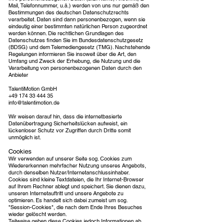
Mail, Telefonnummer, u.ä.) werden von uns nur gemäß den
Bestimmungen des deutschen Datenschutzrechts
verarbeitet. Daten sind dann personenbezogen, wenn sie
eindeutig einer bestimmten natürlichen Person zugeordnet
werden können. Die rechtlichen Grundlagen des
Datenschutzes finden Sie im Bundesdatenschutzgesetz
(BDSG) und dem Telemediengesetz (TMG). Nachstehende
Regelungen informieren Sie insoweit über die Art, den
Umfang und Zweck der Erhebung, die Nutzung und die
Verarbeitung von personenbezogenen Daten durch den
Anbieter
TalentiMotion GmbH
+49 174 33 444 35
info@talentimotion.de
Wir weisen darauf hin, dass die internetbasierte
Datenübertragung Sicherheitslücken aufweist, ein
lückenloser Schutz vor Zugriffen durch Dritte somit
unmöglich ist.
Cookies
Wir verwenden auf unserer Seite sog. Cookies zum
Wiedererkennen mehrfacher Nutzung unseres Angebots,
durch denselben Nutzer/Internetanschlussinhaber.
Cookies sind kleine Textdateien, die Ihr Internet-Browser
auf Ihrem Rechner ablegt und speichert. Sie dienen dazu,
unseren Internetauftritt und unsere Angebote zu
optimieren. Es handelt sich dabei zumeist um sog.
"Session-Cookies", die nach dem Ende Ihres Besuches
wieder gelöscht werden.
Teilweise geben diese Cookies jedoch Informationen ab,