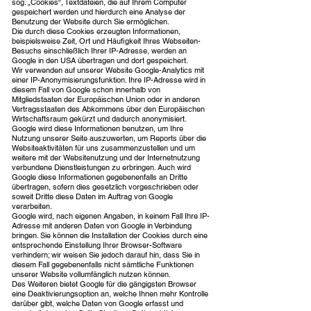
sog. „Cookies“, Textdateien, die auf Ihrem Computer
gespeichert werden und hierdurch eine Analyse der
Benutzung der Website durch Sie ermöglichen.
Die durch diese Cookies erzeugten Informationen,
beispielsweise Zeit, Ort und Häufigkeit Ihres Webseiten-
Besuchs einschließlich Ihrer IP-Adresse, werden an
Google in den USA übertragen und dort gespeichert.
Wir verwenden auf unserer Website Google-Analytics mit
einer IP-Anonymisierungsfunktion. Ihre IP-Adresse wird in
diesem Fall von Google schon innerhalb von
Mitgliedstaaten der Europäischen Union oder in anderen
Vertragsstaaten des Abkommens über den Europäischen
Wirtschaftsraum gekürzt und dadurch anonymisiert.
Google wird diese Informationen benutzen, um Ihre
Nutzung unserer Seite auszuwerten, um Reports über die
Websiteaktivitäten für uns zusammenzustellen und um
weitere mit der Websitenutzung und der Internetnutzung
verbundene Dienstleistungen zu erbringen. Auch wird
Google diese Informationen gegebenenfalls an Dritte
übertragen, sofern dies gesetzlich vorgeschrieben oder
soweit Dritte diese Daten im Auftrag von Google
verarbeiten.
Google wird, nach eigenen Angaben, in keinem Fall Ihre IP-
Adresse mit anderen Daten von Google in Verbindung
bringen. Sie können die Installation der Cookies durch eine
entsprechende Einstellung Ihrer Browser-Software
verhindern; wir weisen Sie jedoch darauf hin, dass Sie in
diesem Fall gegebenenfalls nicht sämtliche Funktionen
unserer Website vollumfänglich nutzen können.
Des Weiteren bietet Google für die gängigsten Browser
eine Deaktivierungsoption an, welche Ihnen mehr Kontrolle
darüber gibt, welche Daten von Google erfasst und